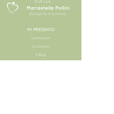
Dott.ssa
Mariastella Pollini
Biologa Nutrizionista
MI PRESENTO​
La mission
Lo studio
Il Blog
Le ricette
Le recensioni
CONTATTI
+39 3314894470
+41 76 530 1092